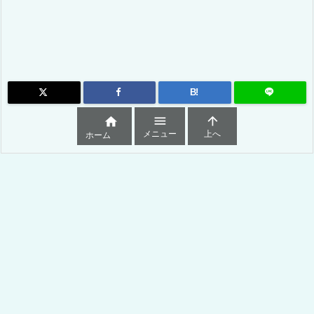
B!



メニュー
上へ
ホーム
ESTAとは？
ESTA申請料と利用規約
ESTA申請お申込み
お支払いと承認結果
アメリカ出国用航空券
ESTAの確認と7つの申請状況 2024年最新