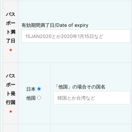
パス
ポー
有効期間満了日/Date of expiry
ト満
了日
※
パス
ポー
「他国」の場合その国名
日本
ト発
他国
行国
※