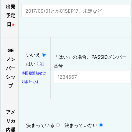
出発
予定
日
※
GE
いいえ
「はい」の場合、PASSIDメンバー
メン
はい
日
番号
バー
本国籍渡航者は
シッ
対象外です
プ
アメ
リカ
決まっている
決まっていない
内滞