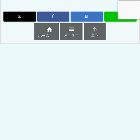
B!



メニュー
上へ
ホーム
ESTAとは？
ESTA申請料と利用規約
ESTA申請お申込み
お支払いと承認結果
アメリカ出国用航空券
ESTAの確認と7つの申請状況 2024年最新
ESTAを拒否されたら？
アメリカB1B2ビザ申請
EVUS 中国の方