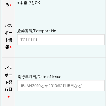
※本籍でもOK
ろ
※
パス
旅券番号/Passport No.
ポー
ト情
報
※
パス
ポー
発行年月日/Date of issue
ト発
行日
※