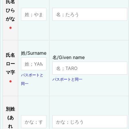
氏名
ひら
がな
※
姓/Surname
氏名
名/Given name
ロー
マ字
パスポートと
パスポートと同一
※
同一
別姓
(あ
れ